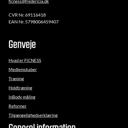
ficness@fredericia.dk
CVR Nr. 69116418
EAN Nr. 5798006459407
Genveje
Hvad er FICNESS
Medlemskaber
Træning
Holdtræning
InBody måling
Reformer
Tilgængelighedserklæring