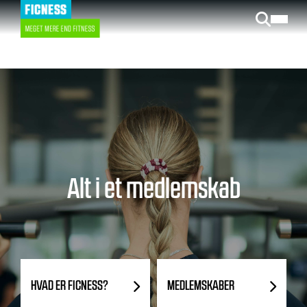
Gå
til
hovedindhold
Alt i et medlemskab
HVAD ER FICNESS?
MEDLEMSKABER