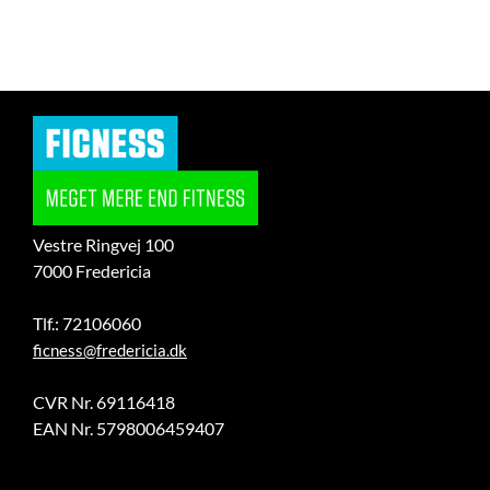
Vestre Ringvej 100
7000 Fredericia
Tlf.: 72106060
ficness@fredericia.dk
CVR Nr. 69116418
EAN Nr. 5798006459407