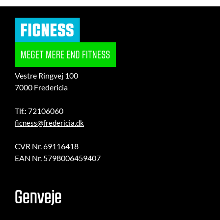
Vestre Ringvej 100
7000 Fredericia
Tlf.: 72106060
ficness@fredericia.dk
CVR Nr. 69116418
EAN Nr. 5798006459407
Genveje