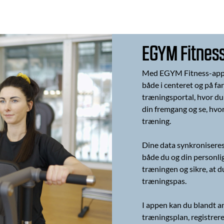
EGYM Fitnes
Med EGYM Fitness-appen
både i centeret og på f
træningsportal, hvor du 
din fremgang og se, hvor
træning.
Dine data synkronisere
både du og din personlig
træningen og sikre, at d
træningspas.
I appen kan du blandt an
træningsplan, registrer