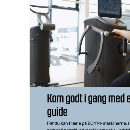
Kom godt i gang med 
guide
Før du kan træne på EGYM-maskinerne, sk
personlig profil, og maskinerne skal indstil