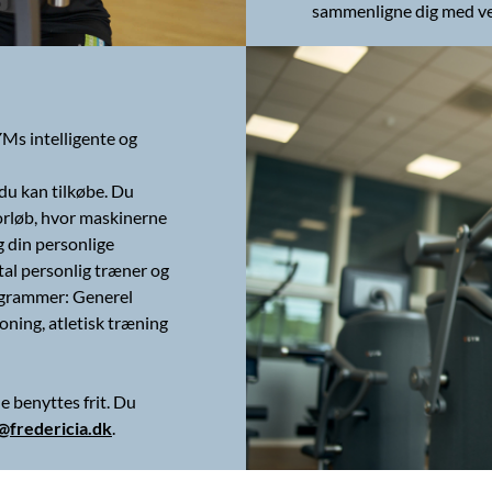
sammenligne dig med v
Ms intelligente og
du kan tilkøbe. Du
orløb, hvor maskinerne
g din personlige
al personlig træner og
rogrammer: Generel
ning, atletisk træning
 benyttes frit. Du
@fredericia.dk
.