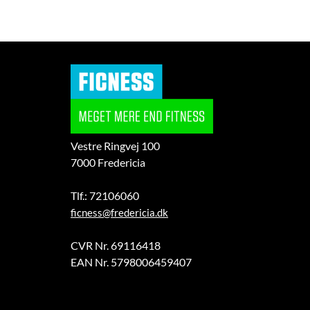
Vestre Ringvej 100
7000 Fredericia
Tlf.: 72106060
ficness@fredericia.dk
CVR Nr. 69116418
EAN Nr. 5798006459407