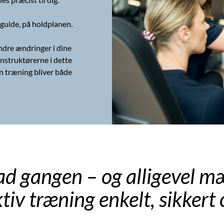
guide, på holdplanen.
ndre ændringer i dine
 instruktørerne i dette
din træning bliver både
d gangen – og alligevel mæ
iv træning enkelt, sikkert