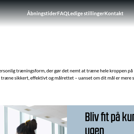
Åbningstider
FAQ
Ledige stillinger
Kontakt
Brugerkontomenu
onlig træningsform, der gør det nemt at træne hele kroppen på ko
træne sikkert, effektivt og målrettet – uanset om dit mål er mere 
Bliv fit på k
ugen