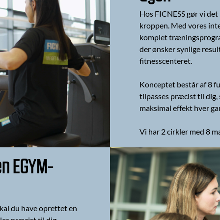
Hos FICNESS gør vi det n
kroppen. Med vores inte
komplet træningsprogram
der ønsker synlige resul
fitnesscenteret.
Konceptet består af 8 
tilpasses præcist til di
maksimal effekt hver ga
Vi har 2 cirkler med 8 ma
en EGYM-
al du have oprettet en
les præcist til dig.