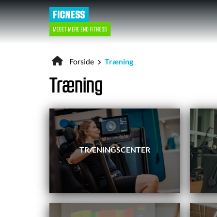
Gå
til
hovedindhold
Forside
Træning
Brødkrumme
Træning
TRÆNINGSCENTER