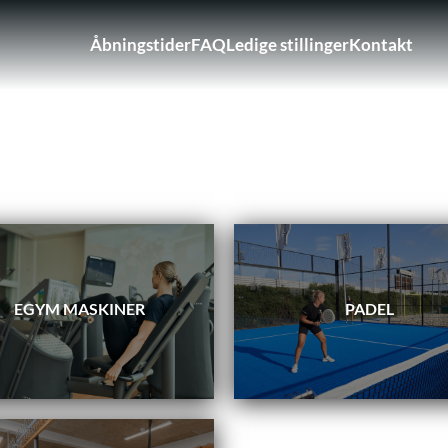
Åbningstider
FAQ
Ledige stillinger
Kontakt
Brugerkontomenu
EGYM MASKINER
PADEL