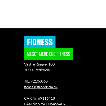
Vestre Ringvej 100
7000 Fredericia
Tlf.: 72106060
ficness@fredericia.dk
CVR Nr. 69116418
EAN Nr. 5798006459407