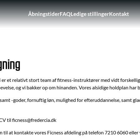
Åbningstider
FAQ
Ledige stillinger
Kontakt
Brugerkontomenu
gning
i er et relativt stort team af fitness-instruktører med vidt forskell
evelse, og vi bakker op om hinanden. Vores alsidige holdplan har bru
 samt -goder, fornuftig løn, mulighed for efteruddannelse, samt 
 CV til ficness@fredercia.dk
til at kontakte vores Ficness afdeling på telefon 7210 6060 eller 