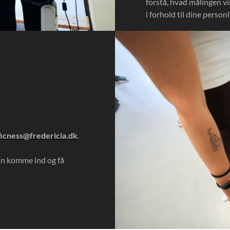
forstå, hvad målingen v
i forhold til dine person
ficness@fredericia.dk
.
kan komme ind og få