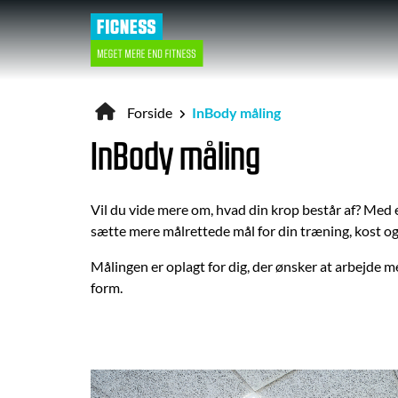
Gå
til
hovedindhold
Forside
InBody måling
Brødkrumme
InBody måling
Vil du vide mere om, hvad din krop består af? Med 
sætte mere målrettede mål for din træning, kost o
Målingen er oplagt for dig, der ønsker at arbejde m
form.