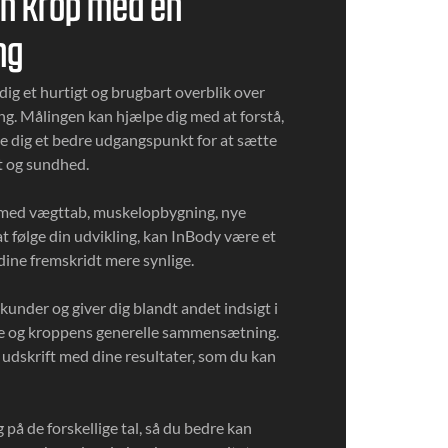
din krop med en
ng
ig et hurtigt og brugbart overblik over
. Målingen kan hjælpe dig med at forstå,
ive dig et bedre udgangspunkt for at sætte
st og sundhed.
med vægttab, muskelopbygning, nye
at følge din udvikling, kan InBody være et
 dine fremskridt mere synlige.
kunder og giver dig blandt andet indsigt i
e og kroppens generelle sammensætning.
 udskrift med dine resultater, som du kan
 på de forskellige tal, så du bedre kan