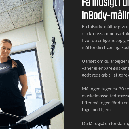
Få indsigt i 
InBody-måli
En InBody-måling giver d
din kropssammensætning
hvor du er lige nu, og g
mål for din træning, ko
Uanset om du arbejder 
vaner eller bare ønsker 
godt redskab til at gøre
Målingen tager ca. 30 se
muskelmasse, fedtmass
Efter målingen får du en
tage med hjem.
Du får også en forklaring