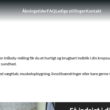
Åbningstider
FAQ
Ledige stillinger
Kontakt
Brugerkontomenu
en InBody-måling får du et hurtigt og brugbart indblik i din krops
g sundhed.
ed vægttab, muskelopbygning, livsstilsændringer eller bare gerne v