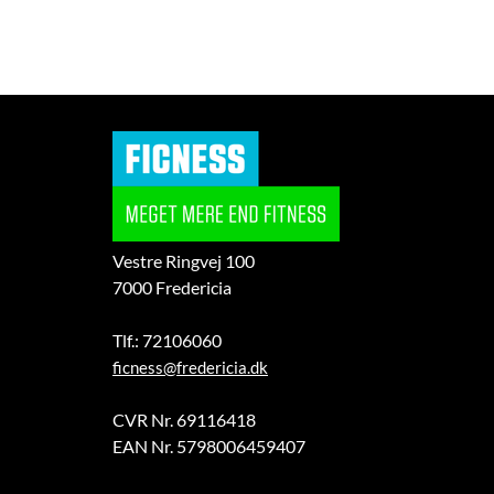
Vestre Ringvej 100
7000 Fredericia
Tlf.: 72106060
ficness@fredericia.dk
CVR Nr. 69116418
EAN Nr. 5798006459407